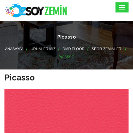
Picasso
ANASAYFA
ÜRÜNLERIMIZ
DMD FLOOR
SPOR ZEMINLERI
PICASSO
Picasso